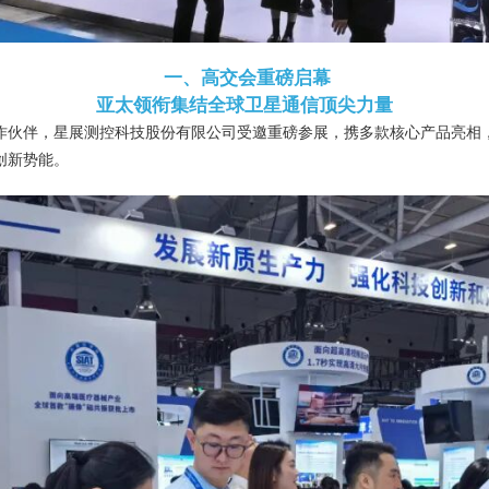
一、高交会
重磅启幕
亚太领衔集结全球卫星通信顶尖力量
作伙伴，
星展测控科技股份有限公司受邀重磅参展，
携多款核心产品亮相
创新势能。