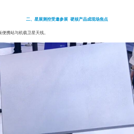
二、星展测控受邀参展 硬核产品成现场焦点
板便携站
与机载
卫星天线。