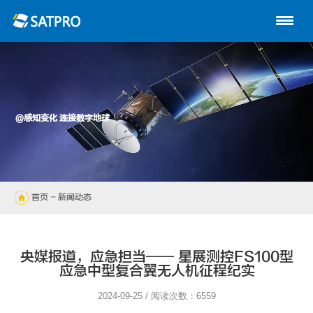
首页
关于星展
动中通系列
@感知变化 连接数字地球
路由器
陆地自动站
首页
- 新闻动态
无人机
解决方案
央媒报道，应急担当—— 星展测控FS100型
应急中型复合翼无人机征程纪实
技术支持
2024-09-25 / 阅读次数：6559