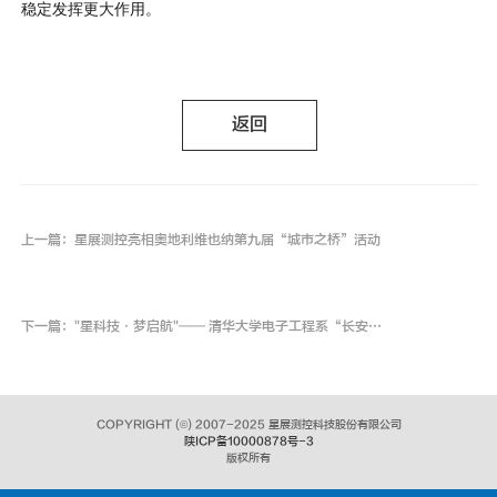
稳定发挥更大作用。
返回
上一篇：星展测控亮相奥地利维也纳第九届“城市之桥”活动
下一篇："星科技·梦启航"—— 清华大学电子工程系“长安E梦”实践队走进星展测控
COPYRIGHT
(©)
2007-2025 星展测控科技股份有限公司
陕ICP备10000878号-3
版权所有