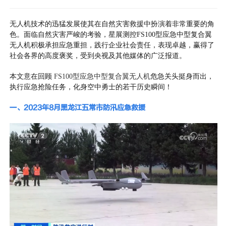
新闻动态
无人机技术的迅猛发展使其在自然灾害救援中扮演着非常重要的角
联系我们
色。面临自然灾害严峻的考验，星展测控FS100型应急中型复合翼
无人机积极承担应急重担，践行企业社会责任，表现卓越，赢得了
社会各界的高度褒奖，受到央视及其他媒体的广泛报道。
本文意在回顾
FS100型应急中型复合翼无人机
危急关头挺身而出，
执行应急抢险任务，化身空中勇士的若干历史瞬间！
一、2023
年
8月
黑龙江五常市防汛应急救援