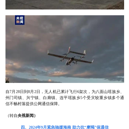
自7月28日到8月2日，无人机已累计飞行6架次，为八面山瑶族乡、
州门司镇、兴宁镇、白廊镇、连平瑶族乡5个受灾较重乡镇多个通
信不畅村落提供公网通信保障。
（
转自
央视新闻
）
四、2024
年
9月
紧急驰援海南 助力抗“摩羯”保通信