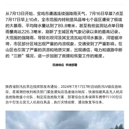
新闻动态
从7月13日开始，宝鸡市遭遇连续强降雨天气，7月16日早晨7点至
联系我们
7月17日早上10点，全市范围内特别是凤县等七个县区遭受了极端
的大暴雨，平均降水量达到了89.8毫米，甚至有些监测站点单日降
雨量高达226.3毫米，刷新了主城区有气象记录以来的最高记录。
大范围的强降雨，导致石坝河及其支流瓦峪河河水暴涨，河堤被冲
垮，市区部分区域出现严重的内涝现象，交通受到了严重影响。在
山区也引发了严重的洪涝和地质灾害，出现通信、电力和道路中断
的“三断”情况，进一步加剧了救援和恢复工作的难度。
迅速响应 快速部署
陕西省防汛抗旱总指挥部发布通知，2024年7月17日7时启动防汛Ⅳ级应急响
应。星展测控收到相关部门紧急通知后迅速做出响应，快速组建凤县无人机应
急抢险救援小分队，制定应急抢险方案，部署综合任务保障车携带
FS100型应
急中型复合翼无人机
前往凤县，执行灾情侦察、通信恢复等任务。