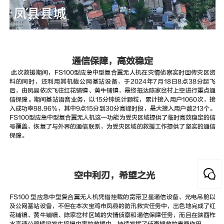
通信保障，高效稳定
此次救援期间，FS100型应急中型复合翼无人机在灾情侦察实时回传灾区资
料的同时，还利用其机载公网基站设备，于2024年7月18日8点38分起飞
后，由凤县依次飞往红花铺镇、黄牛铺镇，最终抵达陈家岔村上空进行重点通
信保障。期间基站语音业务，以15分钟统计颗粒，累计接入用户1060次，接
入成功率98.96%，其中9点15分到30分高峰时段，最大接入用户数213个。
FS100型应急中型复合翼无人机这一功能为受灾区域提供了临时高效稳定的信
号覆盖，恢复了与外界的通信联系，为受灾区域的救援工作提供了坚实的通信
保障。
空中利刃，希望之光
FS100 型应急中型复合翼无人机凭借挂载的宽带卫星通信设备、光电吊舱以
及公网基站设备，不但在本次宝鸡市凤县的防汛救灾任务中，出色地完成了红
花铺镇、黄牛铺镇、陈家岔村区域的灾情侦察和通信保障任务，而且在陕西柞
水高速公路桥梁发生垮塌灾害的救援中，持续发挥了侦查搜救的重要作用。