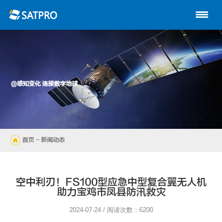
首页
关于星展
动中通系列
@感知变化 连接数字地球
路由器
陆地自动站
首页
- 新闻动态
无人机
解决方案
空中利刃！FS100型应急中型复合翼无人机
助力宝鸡市凤县防汛救灾
技术支持
2024-07-24 / 阅读次数：6200