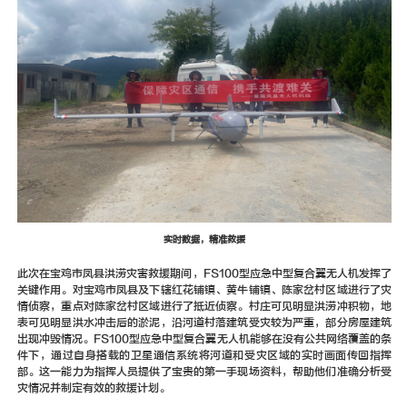
实时数据，精准救援
此次在宝鸡市凤县洪涝灾害救援期间，
FS100型应急中型复合翼无人机
发挥了
关键作用。对宝鸡市凤县及下辖红花铺镇、黄牛铺镇、陈家岔村区域进行了灾
情侦察，重点对陈家岔村区域进行了抵近侦察。村庄可见明显洪涝冲积物，地
表可见明显洪水冲击后的淤泥，沿河道村落建筑受灾较为严重，部分房屋建筑
出现冲毁情况。FS100型应急中型复合翼无人机能够在没有公共网络覆盖的条
件下，通过自身搭载的卫星通信系统将河道和受灾区域的实时画面传回指挥
部。这一能力为指挥人员提供了宝贵的第一手现场资料，帮助他们准确分析受
灾情况并制定有效的救援计划。