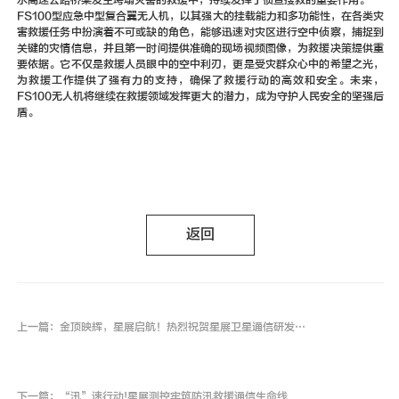
FS100型应急中型复合翼无人机，以其强大的挂载能力和多功能性，在各类灾
害救援任务中扮演着不可或缺的角色，能够迅速对灾区进行空中侦察，捕捉到
关键的灾情信息，并且第一时间提供准确的现场视频图像，为救援决策提供重
要依据。它不仅是救援人员眼中的空中利刃，更是受灾群众心中的希望之光，
为救援工作提供了强有力的支持，确保了救援行动的高效和安全。未来，
FS100无人机将继续在救援领域发挥更大的潜力，成为守护人民安全的坚强后
盾。
返回
上一篇：金顶映辉，星展启航！热烈祝贺星展卫星通信研发与产业基地项目封顶
下一篇：“汛”速行动!星展测控牢筑防汛救援通信生命线